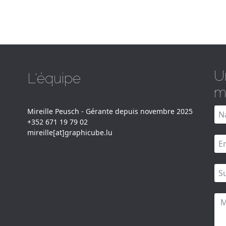
U
L'équipe
m
Mireille Peusch - Gérante depuis novembre 2025
+352 671 19 79 02
mireille[at]graphicube.lu