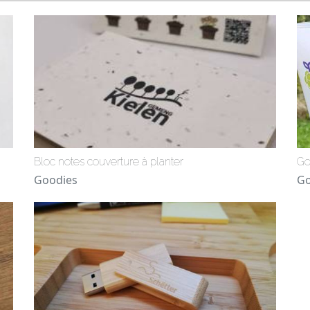
Bloc notes couverture à planter
Go
Goodies
Go