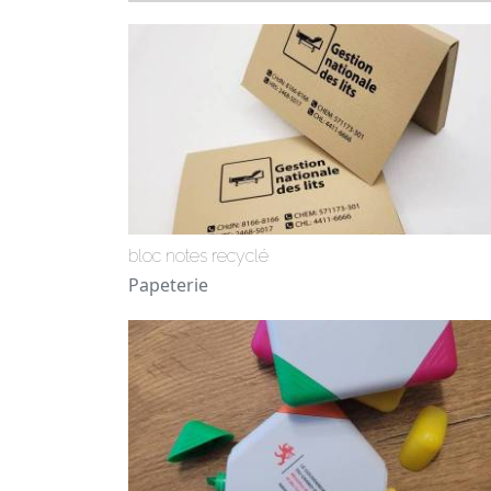
bloc notes recyclé
Papeterie