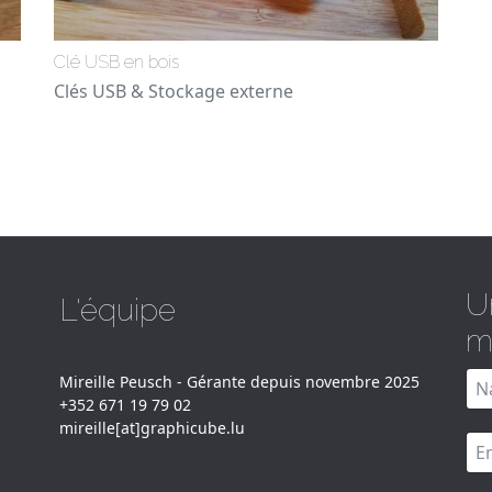
Clé USB en bois
Clés USB & Stockage externe
U
L'équipe
m
Mireille Peusch - Gérante depuis novembre 2025
+352 671 19 79 02
mireille[at]graphicube.lu