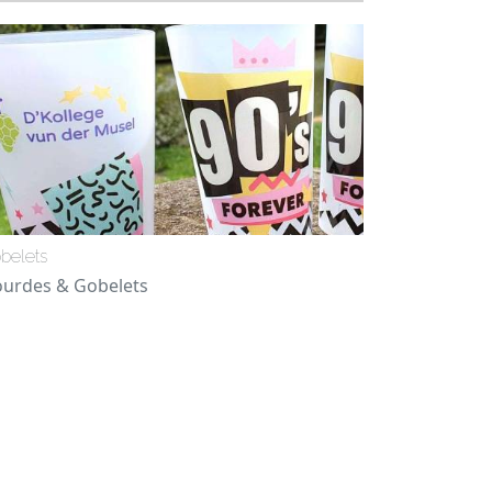
belets
urdes & Gobelets