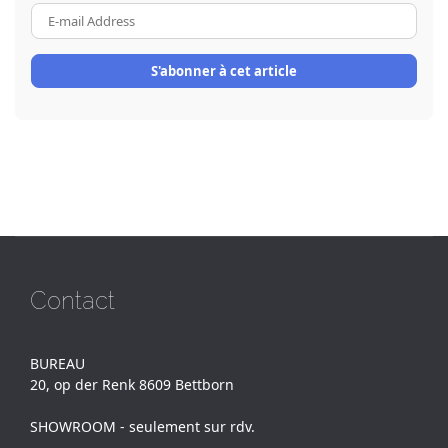
E-
mail
Address
S'abonner à cet article
Contact
BUREAU
20, op der Renk 8609 Bettborn
SHOWROOM - seulement sur rdv.