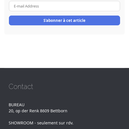
E-
mail
Address
S'abonner à cet article
Contact
BUREAU
20, op der Renk 8609 Bettborn
SHOWROOM - seulement sur rdv.