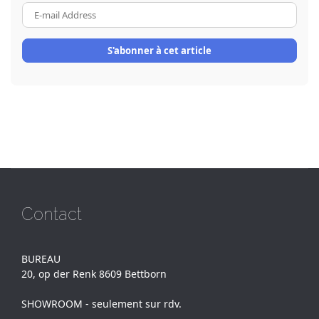
E-
mail
Address
S'abonner à cet article
Contact
BUREAU
20, op der Renk 8609 Bettborn
SHOWROOM - seulement sur rdv.