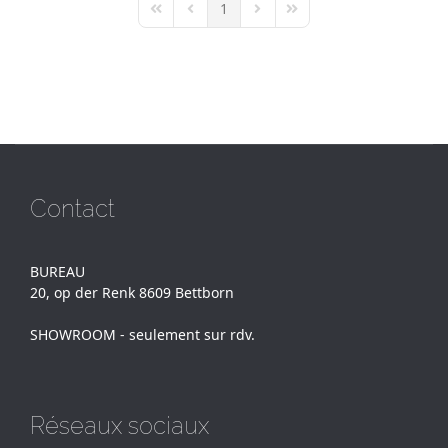
1
First Page
Previous Page
Next Page
Last Page
Contact
BUREAU
20, op der Renk 8609 Bettborn
SHOWROOM - seulement sur rdv.
Réseaux sociaux