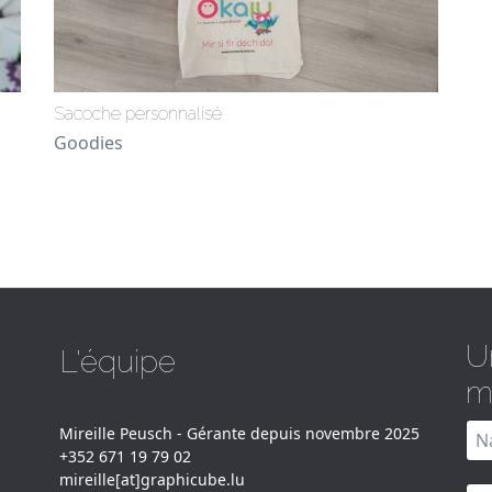
Sacoche personnalisé
Goodies
U
L'équipe
m
Mireille Peusch - Gérante depuis novembre 2025
+352 671 19 79 02
mireille[at]graphicube.lu