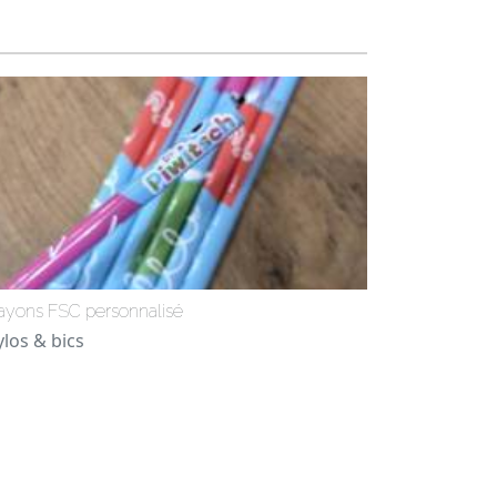
ayons FSC personnalisé
ylos & bics