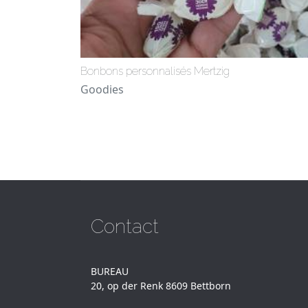
Bonbons personnalisés Mertzig
Goodies
Contact
BUREAU
20, op der Renk 8609 Bettborn