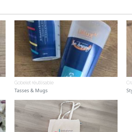
Gobelet réutilisable
Cr
Tasses & Mugs
St