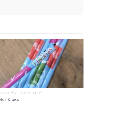
ayons FSC personnalisé
ylos & bics