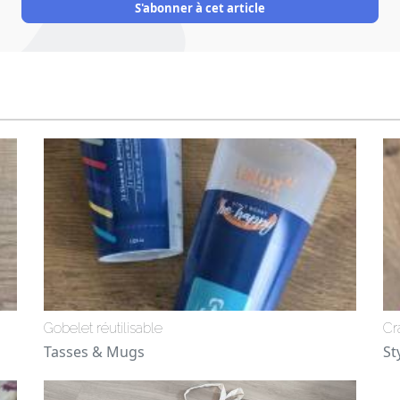
Address
S'abonner à cet article
Gobelet réutilisable
Cr
Tasses & Mugs
St