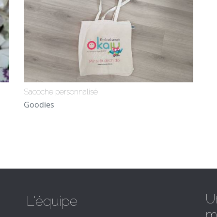
Sacoche personnalisé
Goodies
U
L'équipe
m