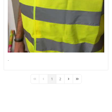
.
1
2
First Page
Previous Page
Next Page
Last Page