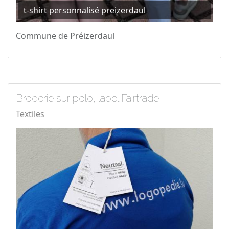
t-shirt personnalisé preizerdaul
Commune de Préizerdaul
Broderie sur polo, label Fairtrade
Textiles